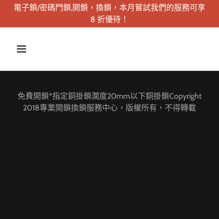
電子鎖/密碼門鎖,開鎖，換鎖，本月嘗試我們的服務可享
8 折優待！
免費開鎖*指定銅掛鎖濶度20mm以下銅掛鎖Copyright
2018專業開鎖換鎖服務中心，版權所有，不得轉載