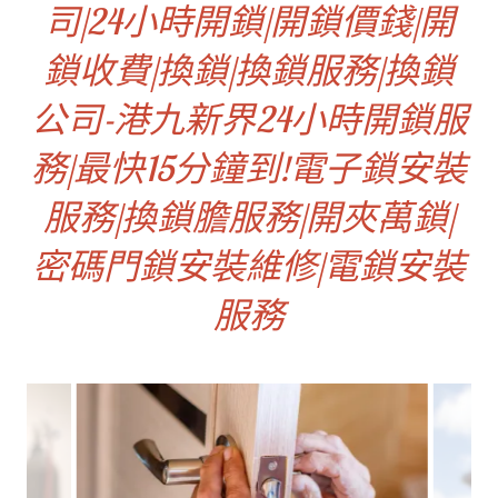
司|24小時開鎖|開鎖價錢|開
鎖收費|換鎖|換鎖服務|換鎖
公司-港九新界24小時開鎖服
務|最快15分鐘到!電子鎖安裝
服務|換鎖膽服務|開夾萬鎖|
密碼門鎖安裝維修|電鎖安裝
服務