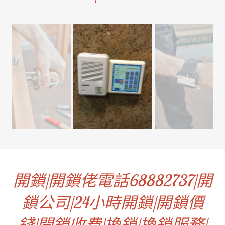
開鎖|開鎖佬電話68882737|開
鎖公司|24小時開鎖|開鎖價
錢|開鎖收費|換鎖|換鎖服務|