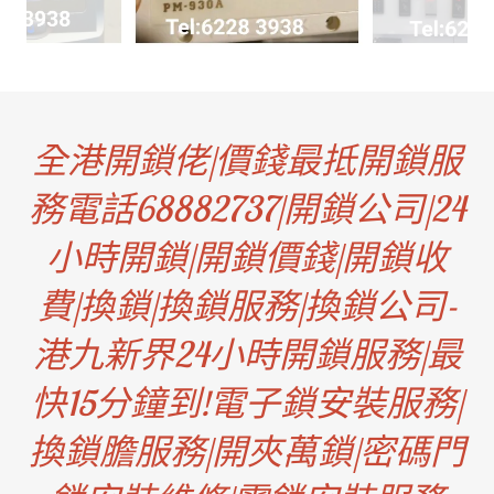
全港開鎖佬|價錢最抵開鎖服
務電話68882737|開鎖公司|24
小時開鎖|開鎖價錢|開鎖收
費|換鎖|換鎖服務|換鎖公司-
港九新界24小時開鎖服務|最
快15分鐘到!電子鎖安裝服務|
換鎖膽服務|開夾萬鎖|密碼門