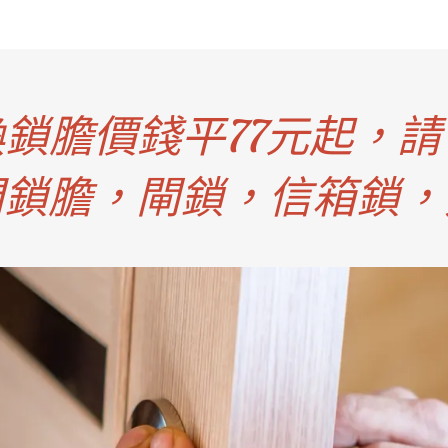
鎖膽價錢平77元起，請電：6
門鎖膽，閘鎖，信箱鎖，