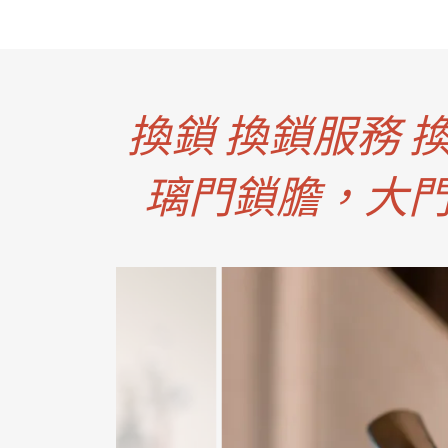
換鎖 換鎖服務 換
璃門鎖膽，大