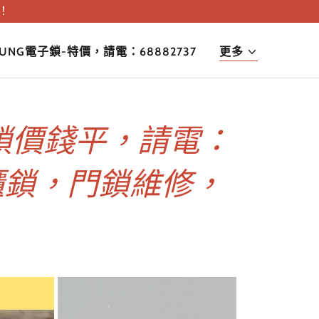
！
SUNG電子鎖-特價，請電：68882737
更多
鎖價錢平，請電：
，櫃鎖，門鎖維修，